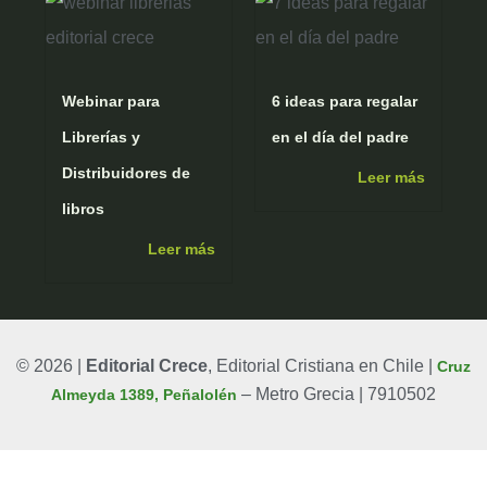
m
Webinar para
6 ideas para regalar
Librerías y
en el día del padre
Distribuidores de
Leer más
libros
Leer más
© 2026 |
Editorial Crece
, Editorial Cristiana en Chile |
Cruz
– Metro Grecia | 7910502
Almeyda 1389, Peñalolén