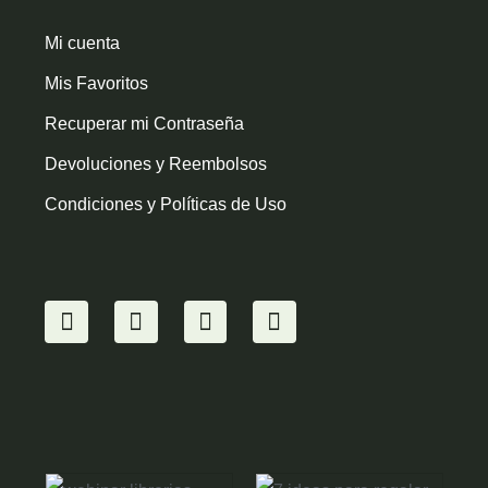
Mi cuenta
Mis Favoritos
Recuperar mi Contraseña
Devoluciones y Reembolsos
Condiciones y Políticas de Uso
I
Y
F
W
n
o
a
h
s
u
c
a
t
t
e
t
a
u
b
s
g
b
o
a
r
e
o
p
a
k
p