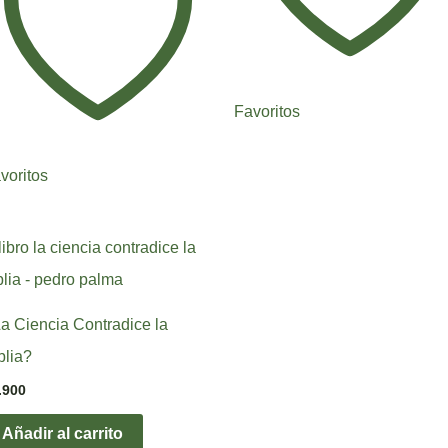
Favoritos
voritos
a Ciencia Contradice la
blia?
.900
Añadir al carrito