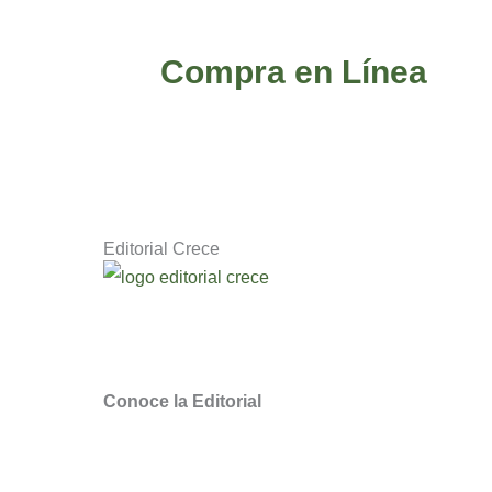
Compra en Línea
Editorial Crece
Descubre novedosos libros de escritores q
Somos la Editorial Cristiana
de Chile para
Conoce la Editorial
¿Quieres ser distribuidor Crece?
Puntos de Venta