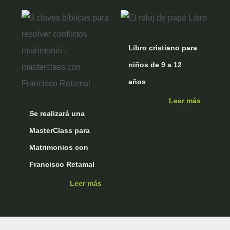
r
e
o
p
a
k
p
m
Libro cristiano para
niños de 9 a 12
años
Leer más
Se realizará una
MasterClass para
Matrimonios con
Francisco Retamal
Leer más