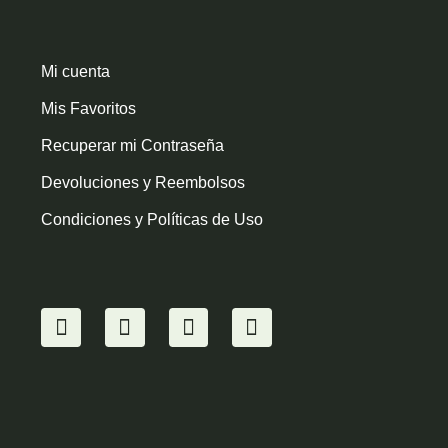
Mi cuenta
Mis Favoritos
Recuperar mi Contraseña
Devoluciones y Reembolsos
Condiciones y Políticas de Uso
I
Y
F
W
n
o
a
h
s
u
c
a
t
t
e
t
a
u
b
s
g
b
o
a