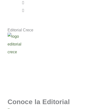
Editorial Crece
Descubre novedosos libros de escritores que
aman la palabra de Dios. Publicamos, editamos
e impulsamos
escritores bíblicos desde
Chile
.
Somos la Editorial Cristiana
de Chile
para Latinoamérica.
Conoce la Editorial