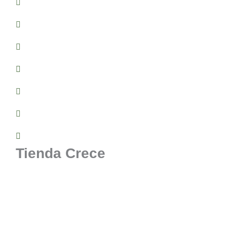
¿Quieres ser distribuidor Crece?
Puntos de Venta
Webinars y Masterclass
Noticias Literarias
Quiero Traducir sus libros
Libros Cristianos en Chile
Encuesta Opinión
Tienda Crece
Mi cuenta
Mis Favoritos
Recuperar mi Contraseña