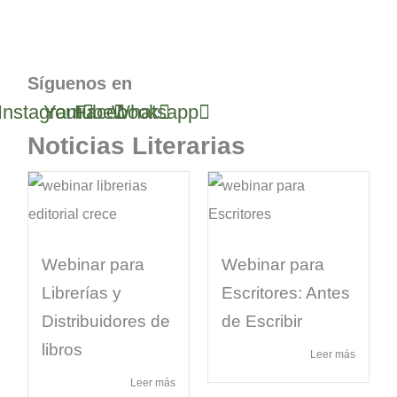
Devoluciones y Reembolsos
Condiciones y Políticas de Uso
Síguenos en
Instagram
Youtube
Facebook
Whatsapp
Noticias Literarias
Webinar para
Webinar para
Librerías y
Escritores: Antes
Distribuidores de
de Escribir
libros
Leer más
Leer más