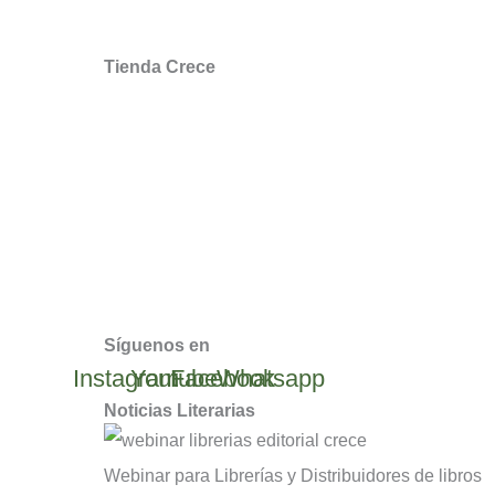
Encuesta Opinión
Tienda Crece
Mi cuenta
Mis Favoritos
Recuperar mi Contraseña
Devoluciones y Reembolsos
Condiciones y Políticas de Uso
Síguenos en
Instagram
Youtube
Facebook
Whatsapp
Noticias Literarias
Webinar para Librerías y Distribuidores de libros