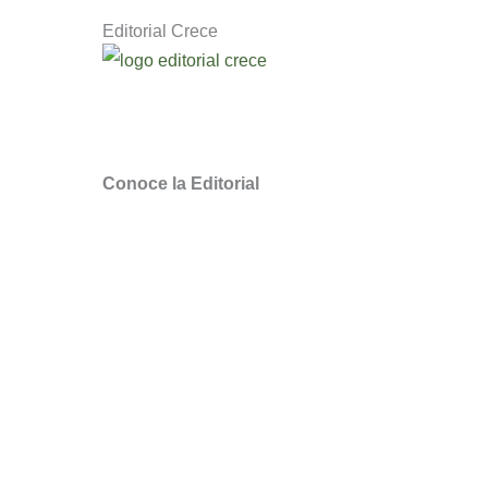
Editorial Crece
Descubre novedosos libros de escritores q
Somos la Editorial Cristiana
de Chile para
Conoce la Editorial
¿Quieres ser distribuidor Crece?
Puntos de Venta
Webinars y Masterclass
Noticias Literarias
Quiero Traducir sus libros
Libros Cristianos en Chile