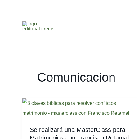
Ir
al
contenido
Comunicacion
Se
realizará
una
Se realizará una MasterClass para
MasterClass
Matrimonios con Francisco Retamal