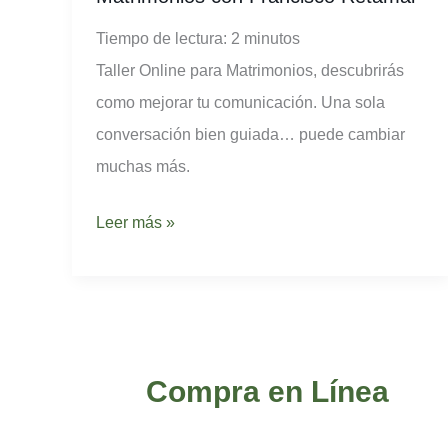
para
Tiempo de lectura:
2
minutos
Matrimonios
Taller Online para Matrimonios, descubrirás
con
como mejorar tu comunicación. Una sola
Francisco
conversación bien guiada… puede cambiar
Retamal
muchas más.
Leer más »
Compra en Línea