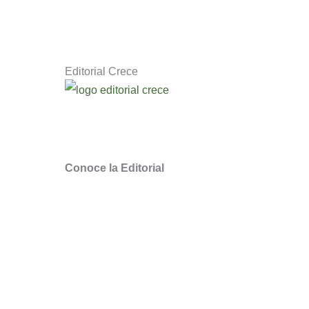
Editorial Crece
Descubre novedosos libros de escritores q
Somos la Editorial Cristiana
de Chile para
Conoce la Editorial
¿Quieres ser distribuidor Crece?
Puntos de Venta
Webinars y Masterclass
Noticias Literarias
Quiero Traducir sus libros