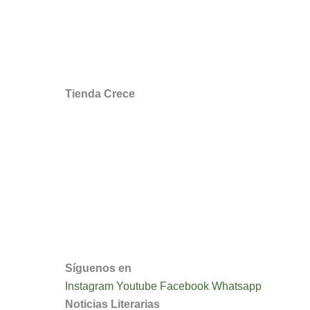
Libros Cristianos en Chile
Encuesta Opinión
Tienda Crece
Mi cuenta
Mis Favoritos
Recuperar mi Contraseña
Devoluciones y Reembolsos
Condiciones y Políticas de Uso
Síguenos en
Instagram
Youtube
Facebook
Whatsapp
Noticias Literarias