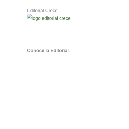
Editorial Crece
Descubre novedosos libros de escritores q
Somos la Editorial Cristiana
de Chile para
Conoce la Editorial
¿Quieres ser distribuidor Crece?
Puntos de Venta
Webinars y Masterclass
Noticias Literarias
Quiero Traducir sus libros
Libros Cristianos en Chile