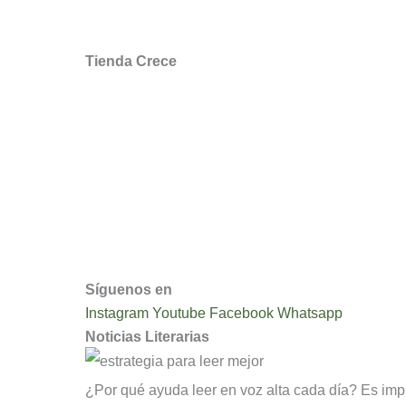
Encuesta Opinión
Tienda Crece
Mi cuenta
Mis Favoritos
Recuperar mi Contraseña
Devoluciones y Reembolsos
Condiciones y Políticas de Uso
Síguenos en
Instagram
Youtube
Facebook
Whatsapp
Noticias Literarias
¿Por qué ayuda leer en voz alta cada día? Es im