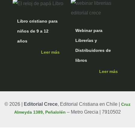
m
Libro cristiano para
Webinar para
niños de 9 a 12
Librerías y
años
Distribuidores de
Leer más
libros
Leer más
© 2026 |
Editorial Crece
, Editorial Cristiana en Chile |
Cruz
– Metro Grecia | 7910502
Almeyda 1389, Peñalolén