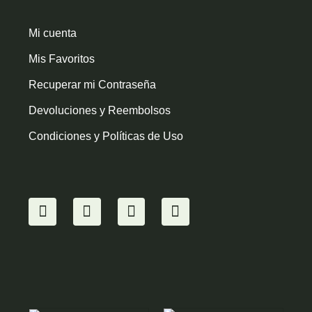
Mi cuenta
Mis Favoritos
Recuperar mi Contraseña
Devoluciones y Reembolsos
Condiciones y Políticas de Uso
I
Y
F
W
n
o
a
h
s
u
c
a
t
t
e
t
a
u
b
s
g
b
o
a
r
e
o
p
a
k
p