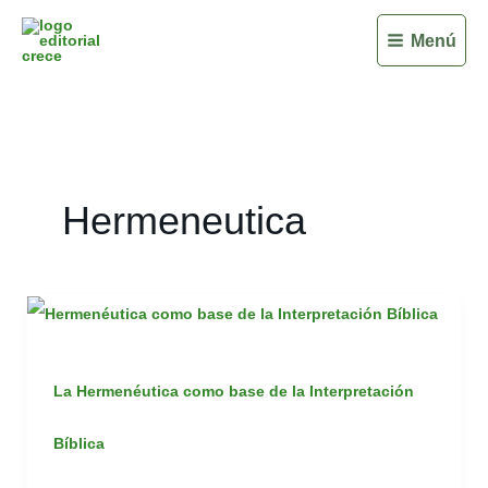
Ir
Menú
al
contenido
Hermeneutica
La
Hermenéutica
como
La Hermenéutica como base de la Interpretación
base
Bíblica
de
la