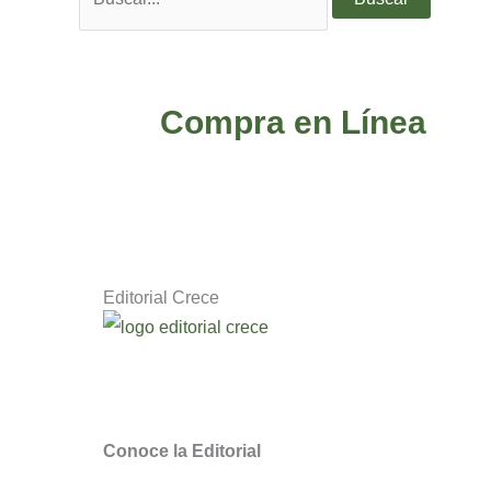
Compra en Línea
Editorial Crece
Descubre novedosos libros de escritores q
Somos la Editorial Cristiana
de Chile para
Conoce la Editorial
¿Quieres ser distribuidor Crece?