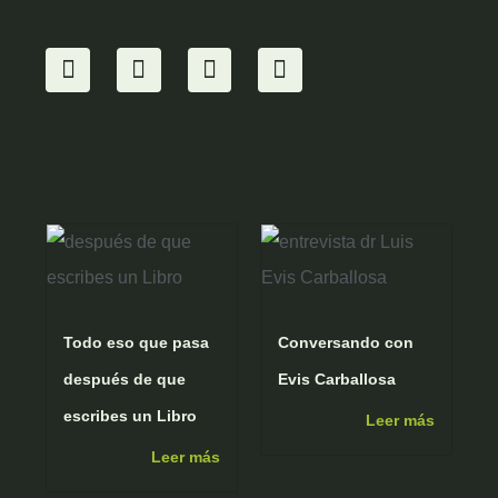
I
Y
F
W
n
o
a
h
s
u
c
a
t
t
e
t
a
u
b
s
g
b
o
a
r
e
o
p
a
k
p
m
Todo eso que pasa
Conversando con
después de que
Evis Carballosa
escribes un Libro
Leer más
Leer más