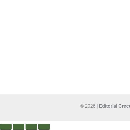
Descubre novedosos libros de
Web
escritores que aman la palabra
Not
de Dios. Publicamos, editamos e
impulsamos
escritores bíblicos
Qui
desde Chile
.
Somos la Editorial
Lib
Cristiana
de Chile para
Latinoamérica.
Enc
© 2026 |
Editorial Crec