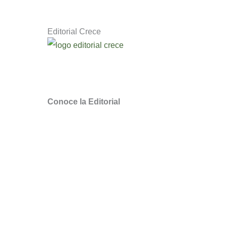
Editorial Crece
Descubre novedosos libros de escritores q
Somos la Editorial Cristiana
de Chile para
Conoce la Editorial
¿Quieres ser distribuidor Crece?
Puntos de Venta
Webinars y Masterclass
Noticias Literarias
Quiero Traducir sus libros
Libros Cristianos en Chile