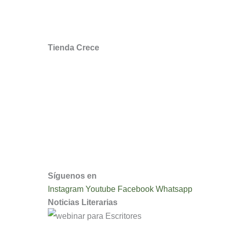
Encuesta Opinión
Tienda Crece
Mi cuenta
Mis Favoritos
Recuperar mi Contraseña
Devoluciones y Reembolsos
Condiciones y Políticas de Uso
Síguenos en
Instagram
Youtube
Facebook
Whatsapp
Noticias Literarias