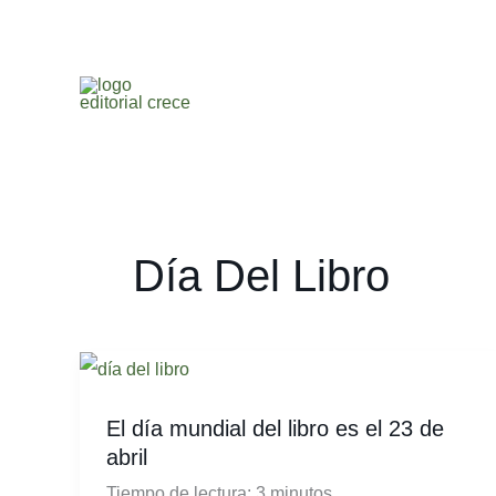
Ir
al
contenido
Día Del Libro
El
día
El día mundial del libro es el 23 de
mundial
abril
del
Tiempo de lectura:
3
minutos